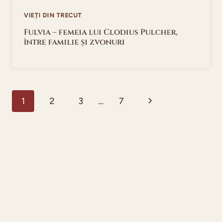
VIEȚI DIN TRECUT
Fulvia – femeia lui Clodius Pulcher,
între familie și zvonuri
Page
Next
1
2
3
…
7
navigation
Page