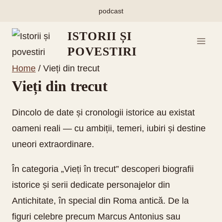
Skip
podcast
to
ISTORII ȘI
content
POVESTIRI
Home
/
Vieți din trecut
Vieți din trecut
Dincolo de date și cronologii istorice au existat
oameni reali — cu ambiții, temeri, iubiri și destine
uneori extraordinare.
În categoria „Vieți în trecut” descoperi biografii
istorice și serii dedicate personajelor din
Antichitate, în special din Roma antică. De la
figuri celebre precum Marcus Antonius sau