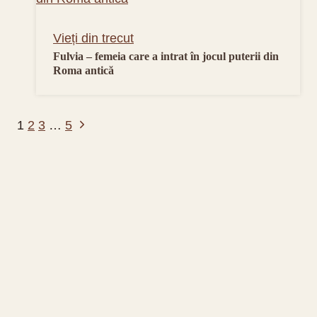
Vieți din trecut
Fulvia – femeia care a intrat în jocul puterii din
Roma antică
Page
Next
1
2
3
…
5
navigation
Page