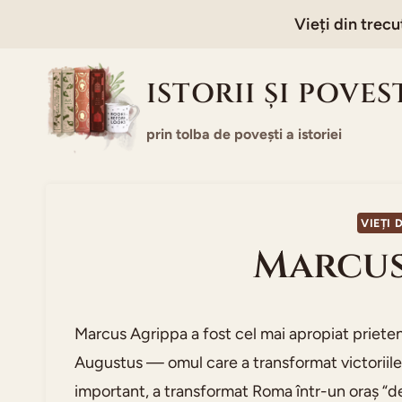
Skip
Vieți din trecu
to
content
ISTORII ȘI POVES
prin tolba de povești a istoriei
VIEȚI 
Marcus
Marcus Agrippa a fost cel mai apropiat prieten 
Augustus — omul care a transformat victoriile mil
important, a transformat Roma într-un oraș “d