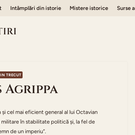
t
Intâmplări din istorie
Mistere istorice
Surse a
TIRI
DIN TRECUT
 Agrippa
și cel mai eficient general al lui Octavian
itare în stabilitate politică și, la fel de
emn de un imperiu”.