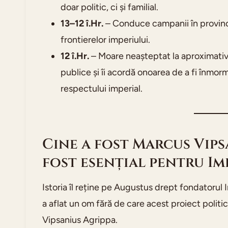
doar politic, ci și familial.
13–12 î.Hr.
– Conduce campanii în provincii
frontierelor imperiului.
12 î.Hr.
– Moare neașteptat la aproximativ 
publice și îi acordă onoarea de a fi înmo
respectului imperial.
Cine a fost Marcus Vipsa
fost esențial pentru I
Istoria îl reține pe Augustus drept fondatorul 
a aflat un om fără de care acest proiect politic 
Vipsanius Agrippa.