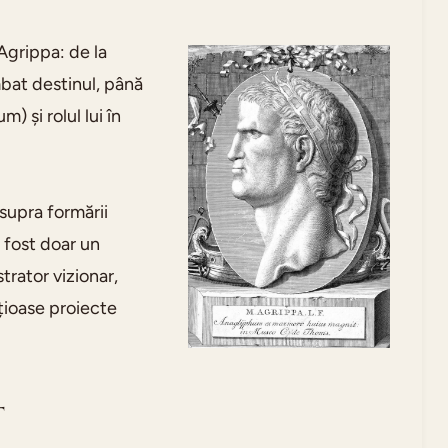
 Agrippa: de la
mbat destinul, până
 și rolul lui în
asupra formării
 fost doar un
trator vizionar,
țioase proiecte
t