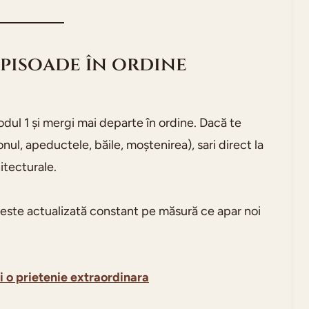
episoade în ordine
odul 1 și mergi mai departe în ordine. Dacă te
ul, apeductele, băile, moștenirea), sari direct la
hitecturale.
 este actualizată constant pe măsură ce apar noi
i o prietenie extraordinara