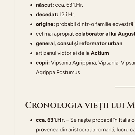
născut:
cca. 63 î.Hr.
decedat:
12 î.Hr.
origine:
probabil dintr-o familie ecvestr
cel mai apropiat
colaborator al lui Augus
general, consul și reformator urban
artizanul victoriei de la
Actium
copii:
Vipsania Agrippina, Vipsania, Vipsani
Agrippa Postumus
Cronologia vieții lui 
cca. 63 î.Hr.
– Se naște probabil în Italia c
provenea din aristocrația romană, lucru c