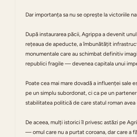
Dar importanța sa nu se oprește la victoriile na
După instaurarea păcii, Agrippa a devenit unul 
rețeaua de apeducte, a îmbunătățit infrastructu
monumentale care au schimbat definitiv imagin
republici fragile — devenea capitala unui impe
Poate cea mai mare dovadă a influenței sale es
pe un simplu subordonat, ci ca pe un partener d
stabilitatea politică de care statul roman ave
De aceea, mulți istorici îl privesc astăzi pe A
— omul care nu a purtat coroana, dar care a făc