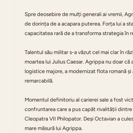
Spre deosebire de mulți generali ai vremii, Ag
de dorința de a acapara puterea. Forța lui a sta
capacitatea rară de a transforma strategia în 
Talentul său militar s-a văzut cel mai clar în 
moartea lui Julius Caesar. Agrippa nu doar că 
logistice majore, a modernizat flota romană și
remarcabilă.
Momentul definitoriu al carierei sale a fost vict
confruntarea care a pus capăt rivalității dintr
Cleopatra VII Philopator. Deși Octavian a cules g
mare măsură lui Agrippa.