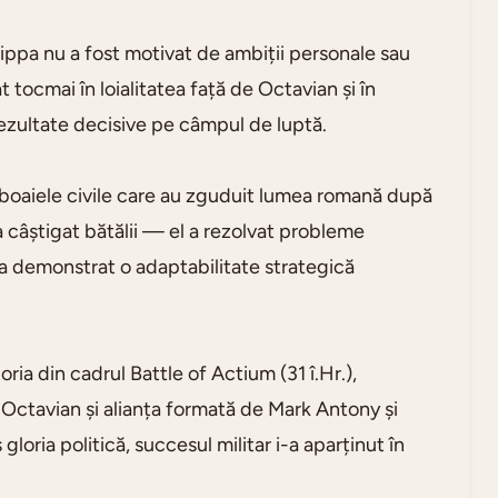
rippa nu a fost motivat de ambiții personale sau
t tocmai în loialitatea față de Octavian și în
rezultate decisive pe câmpul de luptă.
războaiele civile care au zguduit lumea romană după
a câștigat bătălii — el a rezolvat probleme
 a demonstrat o adaptabilitate strategică
oria din cadrul Battle of Actium (31 î.Hr.),
e Octavian și alianța formată de Mark Antony și
loria politică, succesul militar i-a aparținut în