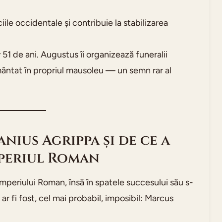
le occidentale și contribuie la stabilizarea
51 de ani. Augustus îi organizează funeralii
rmântat în propriul mausoleu — un semn rar al
nius Agrippa și de ce a
mperiul Roman
Imperiului Roman, însă în spatele succesului său s-
ar fi fost, cel mai probabil, imposibil: Marcus