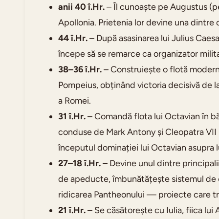
anii 40 î.Hr.
– Îl cunoaște pe Augustus (pe
Apollonia. Prietenia lor devine una dintre c
44 î.Hr.
– După asasinarea lui Julius Caesar
începe să se remarce ca organizator milita
38–36 î.Hr.
– Construiește o flotă modern
Pompeius, obținând victoria decisivă de l
a Romei.
31 î.Hr.
– Comandă flota lui Octavian în bă
conduse de Mark Antony și Cleopatra VII
începutul dominației lui Octavian asupra 
27–18 î.Hr.
– Devine unul dintre principali
de apeducte, îmbunătățește sistemul de ca
ridicarea Pantheonului — proiecte care tra
21 î.Hr.
– Se căsătorește cu Iulia, fiica lu