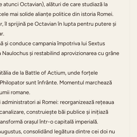
 atunci Octavian), alături de care studiază la
ele mai solide alianțe politice din istoria Romei.
, îl sprijină pe Octavian în lupta pentru putere și
r.
ă și conduce campania împotriva lui Sextus
a Naulochus și restabilind aprovizionarea cu grâne
tălia de la Battle of Actium, unde forțele
 Philopator sunt înfrânte. Momentul marchează
lumii romane.
i administratori ai Romei: reorganizează rețeaua
nalizare, construiește băi publice și inițiază
nsformă orașul într-o capitală imperială.
i Augustus, consolidând legătura dintre cei doi nu