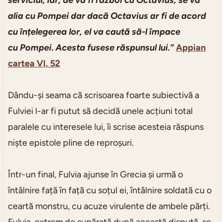
serviciul; iar, de va fi război cu Octavius, se va
alia cu Pompei dar dacă Octavius ar fi de acord
cu înțelegerea lor, el va caută să-l împace
cu Pompei. Acesta fusese răspunsul lui.”
Appian
cartea VI, 52
Dându-și seama că scrisoarea foarte subiectivă a
Fulviei l-ar fi putut să decidă unele acțiuni total
paralele cu interesele lui, îi scrise acesteia răspuns
niște epistole pline de reproșuri.
Într-un final, Fulvia ajunse în Grecia și urmă o
întâlnire față în față cu soțul ei, întâlnire soldată cu o
ceartă monstru, cu acuze virulente de ambele părți.