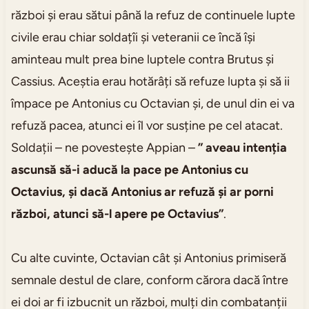
război și erau sătui până la refuz de continuele lupte
civile erau chiar soldațîi și veteranii ce încă își
aminteau mult prea bine luptele contra Brutus și
Cassius. Aceștia erau hotărâți să refuze lupta și să ii
împace pe Antonius cu Octavian și, de unul din ei va
refuză pacea, atunci ei îl vor susține pe cel atacat.
Soldații – ne povestește Appian –
” aveau intenția
ascunsă să-i aducă la pace pe Antonius cu
Octavius, și dacă Antonius ar refuză și ar porni
război, atunci să-l apere pe Octavius”
.
Cu alte cuvinte, Octavian cât și Antonius primiseră
semnale destul de clare, conform cărora dacă între
ei doi ar fi izbucnit un război, mulți din combatanții