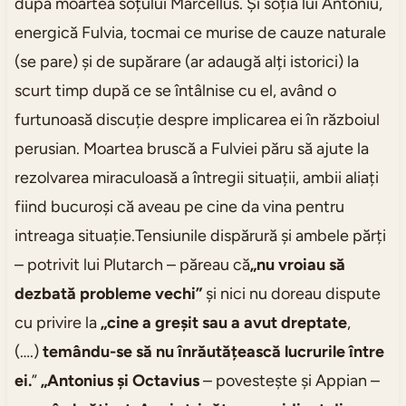
după moartea soțului Marcellus. Și soția lui Antoniu,
energică Fulvia, tocmai ce murise de cauze naturale
(se pare) și de supărare (ar adaugă alți istorici) la
scurt timp după ce se întâlnise cu el, având o
furtunoasă discuție despre implicarea ei în războiul
perusian. Moartea bruscă a Fulviei păru să ajute la
rezolvarea miraculoasă a întregii situații, ambii aliați
fiind bucuroși că aveau pe cine da vina pentru
intreaga situație.Tensiunile dispărură și ambele părți
– potrivit lui Plutarch – păreau că
„nu vroiau să
dezbată probleme vechi”
și nici nu doreau dispute
cu privire la
„cine a greșit sau a avut dreptate
,
(….)
temându-se să nu înrăutățească lucrurile între
ei.
”
„Antonius și Octavius
– povestește și Appian –