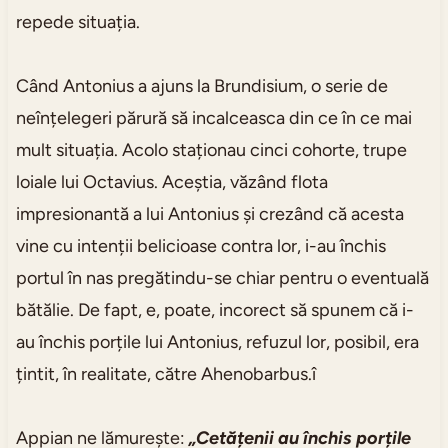
repede situația.
Când Antonius a ajuns la Brundisium, o serie de
neînțelegeri părură să incalceasca din ce în ce mai
mult situația. Acolo staționau cinci cohorte, trupe
loiale lui Octavius. Aceștia, văzând flota
impresionantă a lui Antonius și crezând că acesta
vine cu intenții belicioase contra lor, i-au închis
portul în nas pregătindu-se chiar pentru o eventuală
bătălie. De fapt, e, poate, incorect să spunem că i-
au închis porțile lui Antonius, refuzul lor, posibil, era
țintit, în realitate, către Ahenobarbus.î
Appian ne lămurește:
„Cetățenii au închis porțile