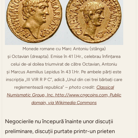
Monede romane cu Marc Antoniu (stânga)
și Octavian (dreapta). Emise în 41 î.Hr., celebrau înfințarea
celui de-al doilea triumvirat de către Octavian, Antoniu
și Marcus Aemilius Lepidus în 43 î.Hr. Pe ambele părți este
inscripția „III VIR R P C”, adică „Unul din cei trei bărbați care
reglementează republica” –
photo credit:
Classical
Numismatic Group, Inc. http://www.cngcoins.com, Public
domain, via Wikimedia Commons
Negocierile nu începură înainte unor discuții
preliminare, discuții purtate printr-un prieten