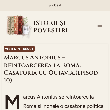
Skip
podcast
to
content
ISTORII ȘI
POVESTIRI
VIEȚI DIN TRECUT
Marcus Antonius –
reintoarcerea la Roma.
Casatoria cu Octavia.(episod
10)
M
arcus Antonius se reintoarce la
Roma si incheie o casatorie politica