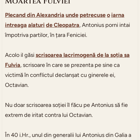
Moartea Fulviei
Plecand din Alexandria
unde
petrecuse
o
iarna
intreaga
alaturi
de Cleopatra
, Antonius porni intai
împotriva partilor, în țara Feniciei.
Acolo il găsi
scrisoarea lacrimogenă de la soția sa
Fulvia
, scrisoare în care se prezenta pe sine ca
victimă în conflictul declanșat cu ginerele ei,
Octavian.
Nu doar scrisoarea soției îl făcu pe Antonius să fie
extrem de iritat contra lui Octavian.
În 40 i.Hr., unul din generalii lui Antonius din Galia a