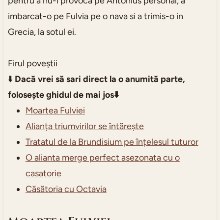
pentru a nu-l provoca pe Antonius personal, a
imbarcat-o pe Fulvia pe o nava si a trimis-o in
Grecia, la sotul ei.
Firul poveștii
⬇️
Dacă vrei să sari direct la o anumită parte,
folosește ghidul de mai jos⬇️
Moartea Fulviei
Alianța triumvirilor se întărește
Tratatul de la Brundisium pe înțelesul tuturor
O alianta merge perfect asezonata cu o
casatorie
Căsătoria cu Octavia