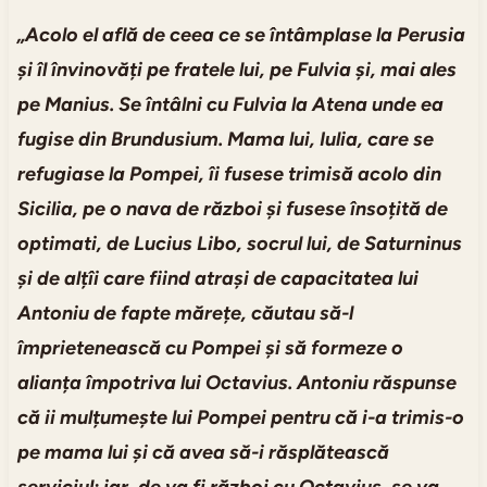
„Acolo el află de ceea ce se întâmplase la Perusia
și îl învinovăți pe fratele lui, pe Fulvia și, mai ales
pe Manius. Se întâlni cu Fulvia la Atena unde ea
fugise din Brundusium. Mama lui, Iulia, care se
refugiase la Pompei, îi fusese trimisă acolo din
Sicilia, pe o nava de război și fusese însoțită de
optimati, de Lucius Libo, socrul lui, de Saturninus
și de alțîi care fiind atrași de capacitatea lui
Antoniu de fapte mărețe, căutau să-l
împrietenească cu Pompei și să formeze o
alianța împotriva lui Octavius. Antoniu răspunse
că ii mulțumește lui Pompei pentru că i-a trimis-o
pe mama lui și că avea să-i răsplătească