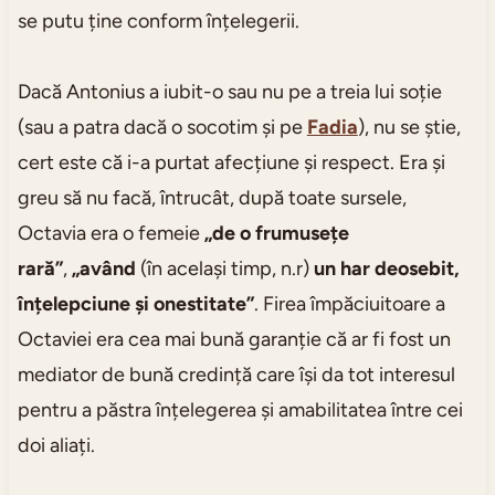
se putu ține conform înțelegerii.
Dacă Antonius a iubit-o sau nu pe a treia lui soție
(sau a patra dacă o socotim și pe
Fadia
), nu se știe,
cert este că i-a purtat afecțiune și respect. Era și
greu să nu facă, întrucât, după toate sursele,
Octavia era o femeie
„de o frumusețe
rară”
,
„având
(în același timp, n.r)
un har deosebit,
înțelepciune și onestitate”
. Firea împăciuitoare a
Octaviei era cea mai bună garanție că ar fi fost un
mediator de bună credință care își da tot interesul
pentru a păstra înțelegerea și amabilitatea între cei
doi aliați.