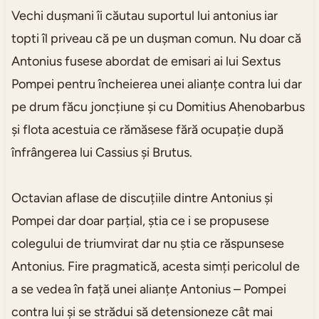
Vechi dușmani îi căutau suportul lui antonius iar
topti îl priveau că pe un dușman comun. Nu doar că
Antonius fusese abordat de emisari ai lui Sextus
Pompei pentru încheierea unei alianțe contra lui dar
pe drum făcu joncțiune și cu Domitius Ahenobarbus
și flota acestuia ce rămăsese fără ocupație după
înfrângerea lui Cassius și Brutus.
Octavian aflase de discuțiile dintre Antonius și
Pompei dar doar parțial, știa ce i se propusese
colegului de triumvirat dar nu știa ce răspunsese
Antonius. Fire pragmatică, acesta simți pericolul de
a se vedea în față unei alianțe Antonius – Pompei
contra lui și se strădui să detensioneze cât mai