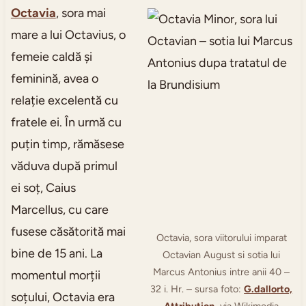
Octavia
, sora mai
mare a lui Octavius, o
femeie caldă și
feminină, avea o
relație excelentă cu
fratele ei. În urmă cu
puțin timp, rămăsese
văduva după primul
ei soț, Caius
Marcellus, cu care
fusese căsătorită mai
Octavia, sora viitorului imparat
bine de 15 ani. La
Octavian August si sotia lui
Marcus Antonius intre anii 40 –
momentul morții
32 i. Hr. – sursa foto:
G.dallorto,
soțului, Octavia era