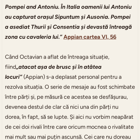
Pompei and Antoniu. În Italia oamenii lui Antoniu
au capturat orașul Sipuntum și Ausonia. Pompei
a asediat Thurii și Consentia și devastă întreagă
zona cu cavaleria lui.”
Appian cartea VI, 56
Când Octavian a aflat de întreaga situație,
fiind
„atacat așa de brusc și în atâtea
locuri”
(Appian) s-a deplasat personal pentru a
rezolva situația. O serie de mesaje au fost schimbate
între părți și, pe măsură ce acestea se desfășurau,
devenea destul de clar că nici una din părți nu
dorea, în fapt, să se lupte. Și aici nu vorbim neapărat
de cei doi rivali între care oricum mocnea o rivalitate
mai mult sau mai puțin ascunsă. Cei care nu doreau