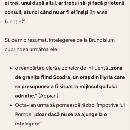
ei trei, unul după altul, ar trebui să-și facă prietenii
consuli, atunci când nu ar fi ei înșiși
(în acea
funcție)”.
Și, ca mic rezumat, înțelegerea de la Brundisium
cuprindea următoarele:
o reîmpărțire clară a zonelor de influență
„zona
de granița fiind Scodra, un oraș din Illyria care
se presupunea a fi situat la mijlocul golfului
adriatic.”
(Appian)
Octavian urma să pornească război împotriva lui
Pompei
„doar dacă nu se va ajunge la o
înțelegere”
.