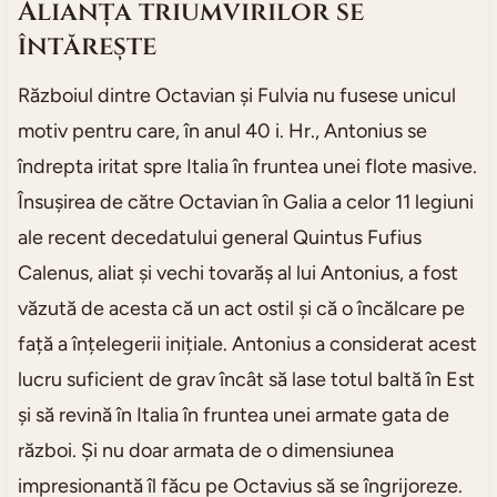
Alianța triumvirilor se
întărește
Războiul dintre Octavian și Fulvia nu fusese unicul
motiv pentru care, în anul 40 i. Hr., Antonius se
îndrepta iritat spre Italia în fruntea unei flote masive.
Însușirea de către Octavian în Galia a celor 11 legiuni
ale recent decedatului general Quintus Fufius
Calenus, aliat și vechi tovarăș al lui Antonius, a fost
văzută de acesta că un act ostil și că o încălcare pe
față a înțelegerii inițiale. Antonius a considerat acest
lucru suficient de grav încât să lase totul baltă în Est
și să revină în Italia în fruntea unei armate gata de
război. Și nu doar armata de o dimensiunea
impresionantă îl făcu pe Octavius să se îngrijoreze.