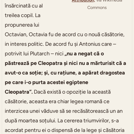
Attribution,
via Wikimedia
însărcinată cu al
Commons
treilea copil. La
propunerea lui
Octavian, Octavia fu de acord cu o nouă căsătorie,
in interes politic. De acord fu și Antonius care –
potrivit lui Plutarch – nici
„nu a negat că o
păstrează pe Cleopatra și nici nu a mărturisit că a
avut-o ca soție; și, cu rațiune, a apărat dragostea
pe care i-o purta acestei egiptene
Cleopatra”.
Dacă există o opoziție la această
căsătorie, aceasta era chiar legea romană ce
interzicea unei văduve să se recăsătorească un an
după moartea soțului. La cererea triumvirilor, s-a
acordat pentru ei o dispensă de la lege și căsătoria