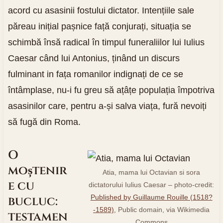
acord cu asasinii fostului dictator. Intențiile sale
păreau inițial pașnice față conjurați, situația se
schimbă însă radical în timpul funeraliilor lui Iulius
Caesar când lui Antonius, ținând un discurs
fulminant in fața romanilor indignați de ce se
întâmplase, nu-i fu greu să ațâțe populația împotriva
asasinilor care, pentru a-și salva viața, fură nevoiți
să fugă din Roma.
O
moștenir
Atia, mama lui Octavian si sora
e cu
dictatorului Iulius Caesar – photo-credit:
Published by Guillaume Rouille (1518?
bucluc:
-1589)
, Public domain, via Wikimedia
testamen
Commons