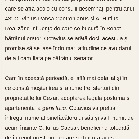
care
se afla
acolo cu consulii desemnați pentru anul
43: C. Vibius Pansa Caetronianus și A. Hirtius.
Realizând influența de care se bucură în Senat
bătrânul orator, Octavius se arătă docil acestuia și
promise să se lase îndrumat, atitudine ce avu darul
de a-l cam flata pe bătrânul senator.
Cam în această perioadă, el află mai detaliat și în
ce constă moștenirea și anume trei sferturi din
proprietățile lui Cezar, adoptarea legală postumă și
gens Iulia
apartenența la
. Octavius va prelua
întregul nume al binefăcătorului său și va fi numit de
acum înainte C. Iulius Caesar, beneficiind totodată
de întregul prestigiu de care se bucura acest