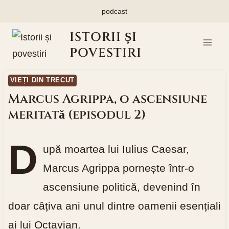
Skip
podcast
to
ISTORII ȘI
content
POVESTIRI
VIEȚI DIN TRECUT
Marcus Agrippa, o ascensiune
meritată (episodul 2)
D
upă moartea lui Iulius Caesar,
Marcus Agrippa pornește într-o
ascensiune politică, devenind în
doar câțiva ani unul dintre oamenii esențiali
ai lui Octavian.