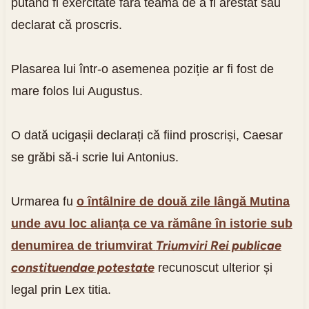
putând fi exercitate fără teamă de a fi arestat sau
declarat că proscris.
Plasarea lui într-o asemenea poziție ar fi fost de
mare folos lui Augustus.
O dată ucigașii declarați că fiind proscriși, Caesar
se grăbi să-i scrie lui Antonius.
Urmarea fu
o întâlnire de două zile lângă Mutina
unde avu loc alianța ce va rămâne în istorie sub
Triumviri Rei publicae
denumirea de triumvirat
constituendae potestate
recunoscut ulterior și
legal prin Lex titia.