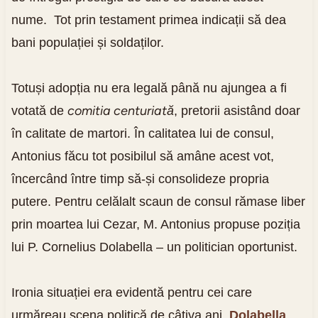
nume. Tot prin testament primea indicații să dea
bani populației și soldaților.
Totuși adopția nu era legală până nu ajungea a fi
comitia centuriată
votată de
, pretorii asistând doar
în calitate de martori. În calitatea lui de consul,
Antonius făcu tot posibilul să amâne acest vot,
încercând între timp să-și consolideze propria
putere. Pentru celălalt scaun de consul rămase liber
prin moartea lui Cezar, M. Antonius propuse poziția
lui P. Cornelius Dolabella – un politician oportunist.
Ironia situației era evidentă pentru cei care
urmăreau scena politică de câțiva ani.
Dolabella