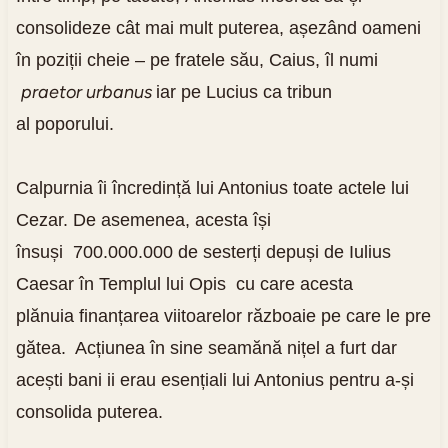
consolideze cât mai mult puterea, așezând oameni
în poziții cheie – pe fratele său, Caius, îl numi
praetor urbanus
iar pe Lucius ca tribun
al poporului.
Calpurnia îi încredință lui Antonius toate actele lui
Cezar. De asemenea, acesta își
însuși 700.000.000 de sesterți depuși de Iulius
Caesar în Templul lui Opis cu care acesta
plănuia finanțarea viitoarelor războaie pe care le pre
gătea. Acțiunea în sine seamănă nițel a furt dar
acești bani ii erau esențiali lui Antonius pentru a-și
consolida puterea.