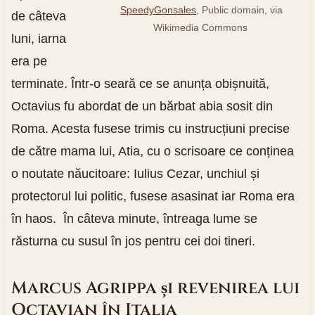
SpeedyGonsales
, Public domain, via
de câteva
Wikimedia Commons
luni, iarna
era pe
terminate. Într-o seară ce se anunța obișnuită,
Octavius fu abordat de un bărbat abia sosit din
Roma. Acesta fusese trimis cu instrucțiuni precise
de către mama lui, Atia, cu o scrisoare ce conținea
o noutate năucitoare: Iulius Cezar, unchiul și
protectorul lui politic, fusese asasinat iar Roma era
în haos. În câteva minute, întreaga lume se
răsturna cu susul în jos pentru cei doi tineri.
Marcus Agrippa și revenirea lui
Octavian în Italia