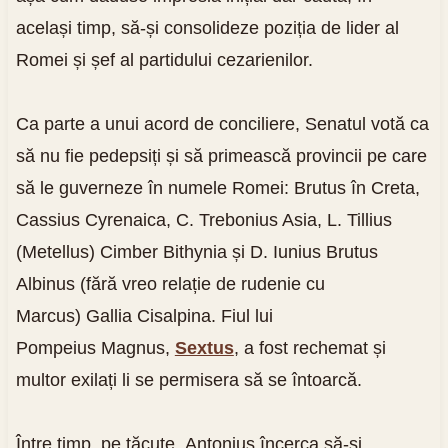
același timp, să-și consolideze poziția de lider al
Romei și șef al partidului cezarienilor.
Ca parte a unui acord de conciliere, Senatul votă ca
să nu fie pedepsiți și să primească provincii pe care
să le guverneze în numele Romei: Brutus în Creta,
Cassius Cyrenaica, C. Trebonius Asia, L. Tillius
(Metellus) Cimber Bithynia și D. Iunius Brutus
Albinus (fără vreo relație de rudenie cu
Marcus) Gallia Cisalpina. Fiul lui
Pompeius Magnus,
Sextus
, a fost rechemat și
multor exilați li se permisera să se întoarcă.
Între timp, pe tăcute, Antonius încerca să-și