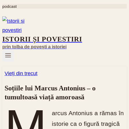
podcast
Skip
to
content
ISTORII ȘI POVESTIRI
prin tolba de povești a istoriei
Vieți din trecut
Soțiile lui Marcus Antonius – o
tumultoasă viață amoroasă
M
arcus Antonius a rămas în
istorie ca o figură tragică