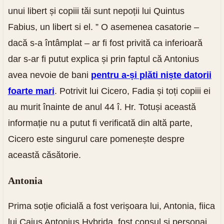
unui libert și copiii tăi sunt nepoții lui Quintus
Fabius, un libert si el. ” O asemenea casatorie –
dacă s-a întâmplat – ar fi fost privită ca inferioară
dar s-ar fi putut explica și prin faptul că Antonius
avea nevoie de bani
pentru a-și plăti niște datorii
foarte mari
. Potrivit lui Cicero, Fadia și toți copiii ei
au murit înainte de anul 44 î. Hr. Totuși această
informație nu a putut fi verificată din altă parte,
Cicero este singurul care pomenește despre
această căsătorie.
Antonia
Prima soție oficială a fost verișoara lui, Antonia, fiica
lui Caius Antonius Hybrida, fost consul și personaj