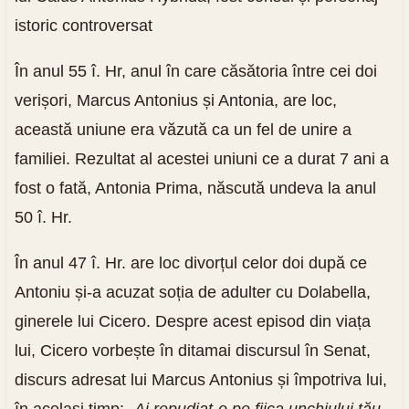
istoric controversat
În anul 55 î. Hr, anul în care căsătoria între cei doi
verișori, Marcus Antonius și Antonia, are loc,
această uniune era văzută ca un fel de unire a
familiei. Rezultat al acestei uniuni ce a durat 7 ani a
fost o fată, Antonia Prima, născută undeva la anul
50 î. Hr.
În anul 47 î. Hr. are loc divorțul celor doi după ce
Antoniu și-a acuzat soția de adulter cu Dolabella,
ginerele lui Cicero. Despre acest episod din viața
lui, Cicero vorbește în ditamai discursul în Senat,
discurs adresat lui Marcus Antonius și împotriva lui,
în același timp: „
Ai repudiat-o pe fiica unchiului tău,