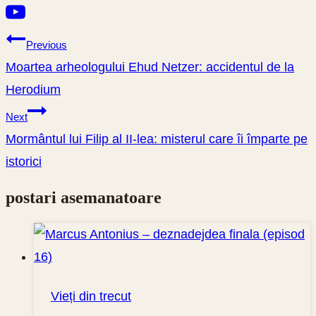
Navigare
Previous
în
Moartea arheologului Ehud Netzer: accidentul de la
articole
Herodium
Next
Mormântul lui Filip al II-lea: misterul care îi împarte pe
istorici
postari asemanatoare
Vieți din trecut