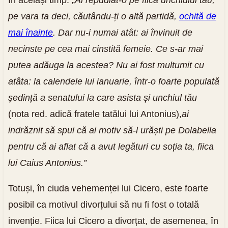
pe vara ta deci, căutându-ți o altă partidă,
ochită de
mai înainte
. Dar nu-i numai atât: ai învinuit de
necinste pe cea mai cinstită femeie. Ce s-ar mai
putea adăuga la acestea? Nu ai fost multumit cu
atâta: la calendele lui ianuarie, într-o foarte populată
ședință a senatului la care asista și unchiul tău
(nota red. adică fratele tatălui lui Antonius),
ai
indrăznit să spui că ai motiv să-l urăști pe Dolabella
pentru că ai aflat că a avut legături cu soția ta, fiica
lui Caius Antonius.”
Totuși, în ciuda vehemenței lui Cicero, este foarte
posibil ca motivul divorțului să nu fi fost o totală
invenție. Fiica lui Cicero a divorțat, de asemenea, în