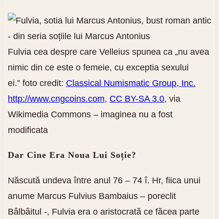
Fulvia cea despre care Velleius spunea ca „nu avea
nimic din ce este o femeie, cu exceptia sexului
ei.”
foto credit:
Classical Numismatic Group, Inc.
http://www.cngcoins.com
,
CC BY-SA 3.0
, via
Wikimedia Commons – imaginea nu a fost
modificata
Dar Cine Era Noua Lui Soție?
Născută undeva între anul 76 – 74 î. Hr, fiica unui
anume Marcus Fulvius Bambaius – poreclit
Bâlbâitul -, Fulvia era o aristocrată ce făcea parte